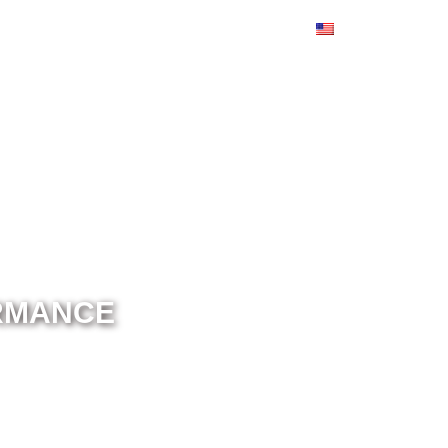
ut Us
Services
Offers
Contact
English
RMANCE